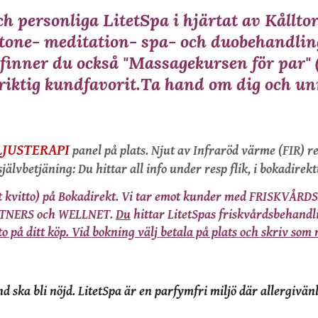
h personliga LitetSpa i hjärtat av Kållt
tone- meditation- spa- och duobehandling
 finner du också "Massagekursen för par" 
riktig kundfavorit.
Ta hand om dig och unn
JUSTERAPI
panel på plats. Njut av Infraröd värme (FIR) re
jälvbetjäning: Du hittar all info under resp flik, i bokadirekt
t kvitto) på Bokadirekt.
Vi tar emot kunder med FRISKVÅRDSBI
RTNERS och WELLNET.
Du
hittar LitetSpas friskvårdsbehandl
o på ditt köp. Vid bokning välj betala på plats
och
skriv som
nd ska bli nöjd. LitetSpa är en
parfymfri
miljö
där
allergivän