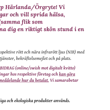
orp Härlanda/Örgryte! Vi
ar och vill sprida hälsa,
(
samma flik som
a dig en riktigt skön stund i en
spektive rött och nära infrarött ljus (NIR) med
tjänster, bekräftelsemejlet och på plats.
DRAG (online/swish mot digitalt kvitto)
ingar hos respektive företag och
kan göra
 meddelande
hur du betalat.
Vi samarabetar
liga och ekologiska produkter används.