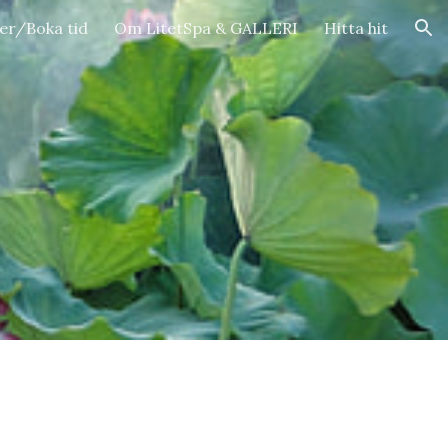
ser/Boka tid
Om LitetSpa & GALLERI
Hitta hit
ion