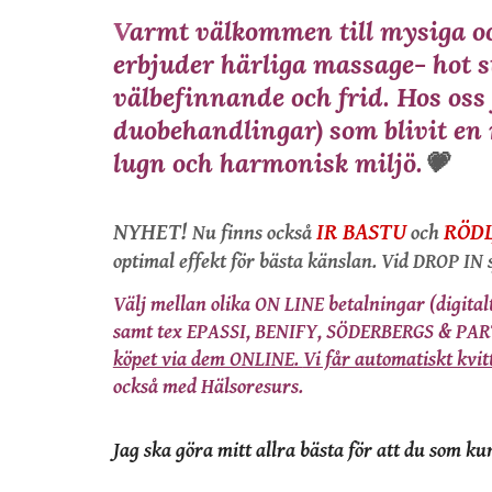
V
armt välkommen till mysiga oc
erbjuder härliga massage- hot s
välbefinnande och frid.
Hos oss
duobehandlingar)
som blivit en 
lugn och harmonisk miljö.
💗
NYHET!
IR BASTU
RÖDL
Nu finns också
och
optimal effekt för bästa känslan. Vid DROP IN s
Välj mellan olika ON LINE betalningar (digital
samt tex EPASSI, BENIFY, SÖDERBERGS & PA
köpet via dem ONLINE.
Vi får automatiskt kvitt
också med Hälsoresurs.
Jag ska göra mitt allra bästa för att du som ku