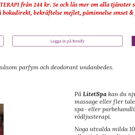
TERAPI
från 244 kr. Se och läs mer om alla tjänster 
å bokadirekt, bekräftelse mejlet, påminnelse smset & 
Logga in på Benify
r såsom parfym och deodorant undanbedes.
På
LitetSpa
kan du nj
massage eller fler tal
spa- eller parbehandl
rödljusterapi.
Noga utvalda milda 10