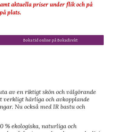
samt aktuella priser under flik
och
på
på plats.
Boka tid online på Bokadirekt
uta av en riktigt skön och välgörande
et verkligt härliga och avkopplande
ingar. Nu också med IR bastu och
0 % ekologiska, naturliga och