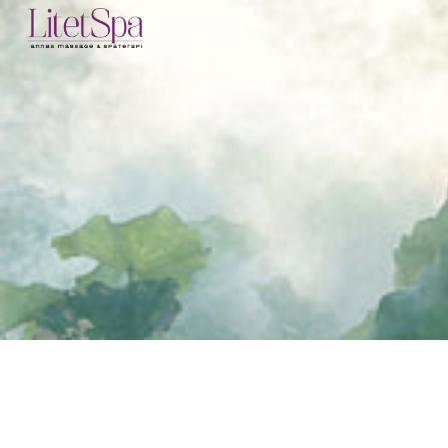
LitetSpa
Sk