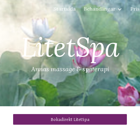
Startsida
Behandlingar
Pri
ip to main content
Skip to navigat
LitetSpa
Annas massage & spaterapi
Bokadirekt LitetSpa